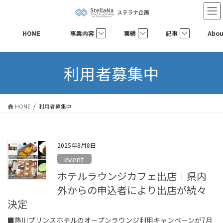
コ
ナ
ン
ビ
テ
ゲ
HOME
事業内容
実績
記事
Abou
ン
ー
ツ
シ
へ
ョ
利用者募集中
ス
ン
キ
に
ッ
移
プ
動
HOME
利用者募集中
2025年8月8日
event
ホテルラウンジカフェ出店｜県内
外からの申込者により出店が続々
決定
■熱川プリンスホテルのオープンラウンジ利用キャンペーンが7月