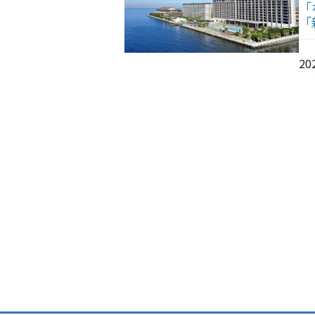
「
「
20