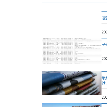
販
20
子
20
地
け
20