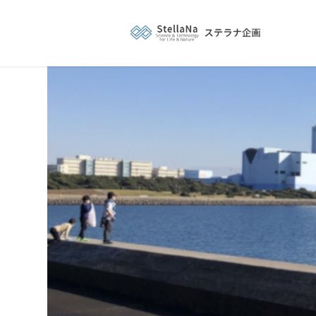
コ
ナ
ン
ビ
テ
ゲ
ン
ー
ツ
シ
へ
ョ
ス
ン
キ
に
ッ
移
プ
動
Previous