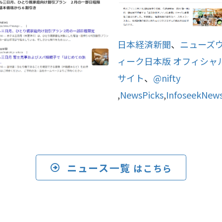
日本経済新聞
、
ニューズ
ィーク日本版 オフィシャ
サイト
、
@nifty
,
NewsPicks
,
InfoseekNew
ニュース一覧
はこちら