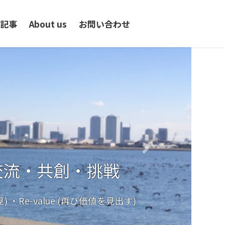
記事
About us
お問い合わせ
くり と コトづくり
Next
effective use of resources
交流・共創・挑戦
category/sustainable
再発見) ・Re-value (再び価値を見出す)