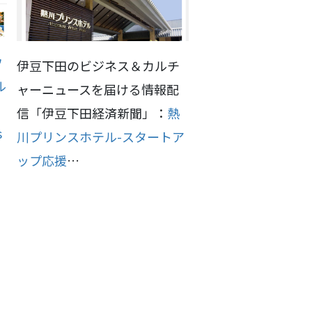
ウ
伊豆下田のビジネス＆カルチ
ル
ャーニュースを届ける情報配
信「伊豆下田経済新聞」：
熱
s
川プリンスホテル-スタートア
ップ応援
…