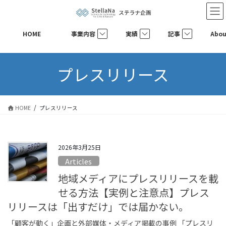
コ
ナ
ン
ビ
テ
ゲ
HOME
事業内容
実績
記事
Abou
ン
ー
ツ
シ
へ
ョ
プレスリリース
ス
ン
キ
に
ッ
移
プ
動
HOME
プレスリリース
2026年3月25日
Articles
地域メディアにプレスリリースを載
せる方法【実例と注意点】プレス
リリースは「出すだけ」では届かない。
「顧客が動く」企画と外部媒体・メディア掲載の事例 「プレスリ