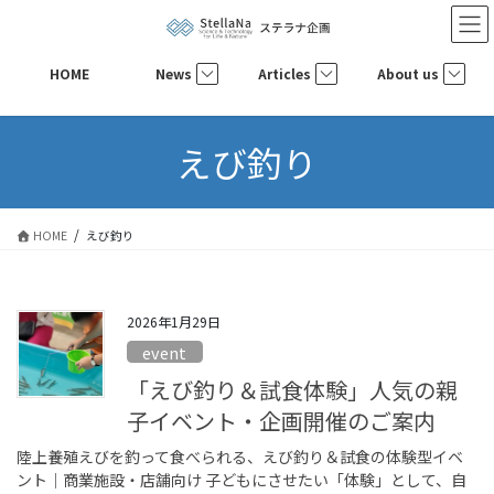
コ
ナ
ン
ビ
テ
ゲ
HOME
News
Articles
About us
ン
ー
ツ
シ
へ
ョ
えび釣り
ス
ン
キ
に
ッ
移
プ
動
HOME
えび釣り
2026年1月29日
event
「えび釣り＆試食体験」人気の親
子イベント・企画開催のご案内
陸上養殖えびを釣って食べられる、えび釣り＆試食の体験型イベ
ント｜商業施設・店舗向け 子どもにさせたい「体験」として、自