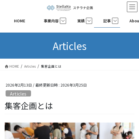
コ
ナ
ン
ビ
テ
ゲ
HOME
事業内容
実績
記事
Abou
ン
ー
ツ
シ
へ
ョ
Articles
ス
ン
キ
に
ッ
移
プ
動
HOME
Articles
集客企画とは
2026年2月13日
/ 最終更新日時 :
2026年3月25日
Articles
集客企画とは