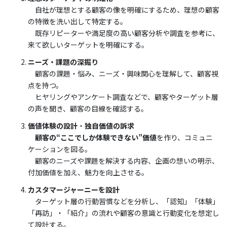
自社が理想とする顧客の像を明確にするため、理想の顧客
の特徴を洗い出して特定する。
既存リピーターや満足度の高い顧客分析や調査を参考に、
来て欲しいターゲットを明確にする。
ニーズ・課題の深掘り
顧客の課題・悩み、ニーズ・興味関心を理解して、顧客視
点を持つ。
ヒヤリングやアンケート調査などで、顧客やターゲット層
の声を聞き、顧客の目線を確認する。
価値体験の設計
・
独自価値の訴求
顧客の“ここでしか体験できない”価値
を作り、コミュニ
ケーションを図る。
顧客のニーズや課題を解決する内容、企画の想いの明示、
付加価値を加え、魅力を向上させる。
カスタマージャーニーを設計
ターゲット層の行動習慣などを分析し、「認知」「体験」
「再訪」・「紹介」の流れや顧客の意識と行動変化を想定し
て設計する。